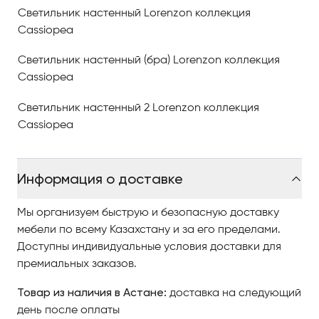
Cassiopea итальянской компании Lorenzon
— это
Светильник настенный Lorenzon коллекция
союз металла и стекла, где современная геометрия
Cassiopea
выглядит роскошно и инновационно.
Светильник настенный (бра) Lorenzon коллекция
Цвета, формы, отдельные детали — все это
Cassiopea
сливается воедино в удивительных светильниках
Cassiopea.
Светильник настенный 2 Lorenzon коллекция
Cassiopea
Чтобы купить светильники итальянской компании
Lorenzon, изучайте наш интернет-каталог, где
разнообразные модели представлены
Информация о доставке
качественными фото, сравнивайте понравившиеся
модели и оформляйте заказ.
Мы организуем быструю и безопасную доставку
мебели по всему Казахстану и за его пределами.
По вопросам приобретения коллекции
Доступны индивидуальные условия доставки для
обращайтесь в Центр итальянской мебели
премиальных заказов.
Antonovych Home в Астанае.
Товар из наличия в Астане:
доставка на следующий
день после оплаты