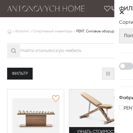
ФИЛ
×
Сорти
Каталог
Спортивный инвентарь
PENT. Силовое оборудование
Поп
ФИЛЬТР
Фабр
PEN
УЗНАТЬ СТОИМОСТЬ