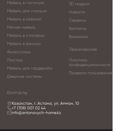
Мебель в гостиную
3D модели
Мебель для спальни
Новости
Мебель в кабинет
Сервисы
Мягкая мебель
Контакты
Мебель в столовую
Вакансии
Мебель в ванную
Технические
Аксессуары
Люстры
Политика
конфиденциальности
Мебель для гардероба
Правила пользования
Дверные системы
Контакты
Казахстан, г. Астана, ул. Амман, 10
+7 (708) 001 02 44
info@antonovych-home.kz