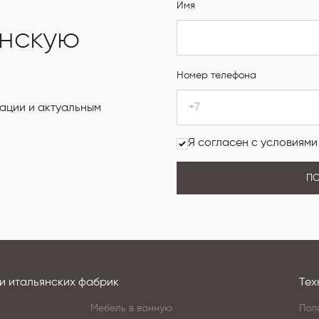
Имя
янскую
Номер телефона
ации и актуальным
Я согласен с условиям
ПО
и итальянских фабрик
Тех
Мебель в ванную
Пол