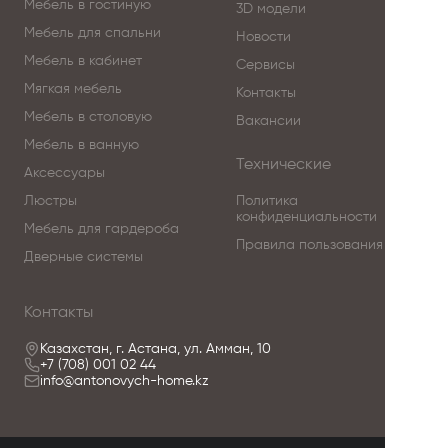
Мебель в гостиную
3D модели
Мебель для спальни
Новости
Мебель в кабинет
Сервисы
Мягкая мебель
Контакты
Мебель в столовую
Вакансии
Мебель в ванную
Технические
Аксессуары
Люстры
Политика
конфиденциальности
Мебель для гардероба
Правила пользования
Дверные системы
Контакты
Казахстан, г. Астана, ул. Амман, 10
+7 (708) 001 02 44
info@antonovych-home.kz