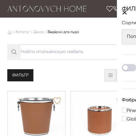
ФИЛ
×
Сорти
Каталог
Декор
Ведёрки для льда
Поп
ФИЛЬТР
Фабр
Pine
Gio