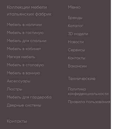
Коллекции мебели
Меню
итальянских фабрик
Бренды
Мебель в наличии
Каталог
Мебель в гостиную
3D модели
Мебель для спальни
Новости
Мебель в кабинет
Сервисы
Мягкая мебель
Контакты
Мебель в столовую
Вакансии
Мебель в ванную
Технические
Аксессуары
Люстры
Политика
конфиденциальности
Мебель для гардероба
Правила пользования
Дверные системы
Контакты