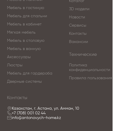
Каталог
Мебель в гостиную
3D модели
Мебель для спальни
Новости
Мебель в кабинет
Сервисы
Мягкая мебель
Контакты
Мебель в столовую
Вакансии
Мебель в ванную
Технические
Аксессуары
Люстры
Политика
конфиденциальности
Мебель для гардероба
Правила пользования
Дверные системы
Контакты
Казахстан, г. Астана, ул. Амман, 10
+7 (708) 001 02 44
info@antonovych-home.kz