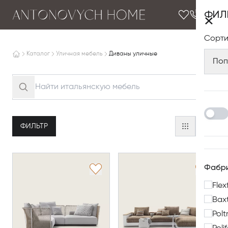
ФИЛ
×
Сорти
Каталог
Уличная мебель
Диваны уличные
Поп
ФИЛЬТР
Фабр
Flex
Bax
Polt