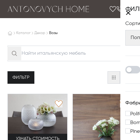
ФИЛ
×
Сорти
Каталог
Декор
Вазы
Поп
ФИЛЬТР
Фабр
Poli
Bo
Pine
УЗНАТЬ СТОИМОСТЬ