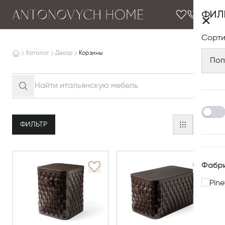
ФИЛ
×
Сорти
Каталог
Декор
Корзины
Поп
ФИЛЬТР
Фабр
Pine