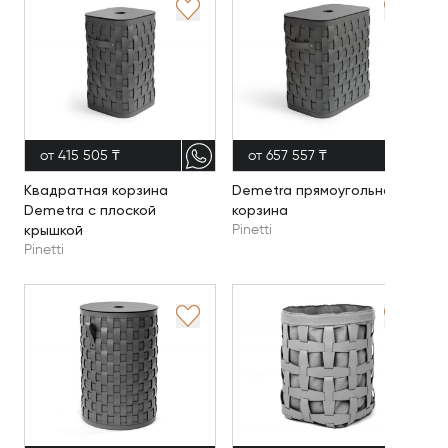
от 415 505 ₸
от 657 557 ₸
Квадратная корзина
Demetra прямоугольная
Demetra с плоской
корзина
крышкой
Pinetti
Pinetti