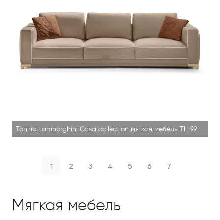
Tonino Lamborghini Casa collection мягкая мебель TL-99
1
2
3
4
5
6
7
Мягкая мебель