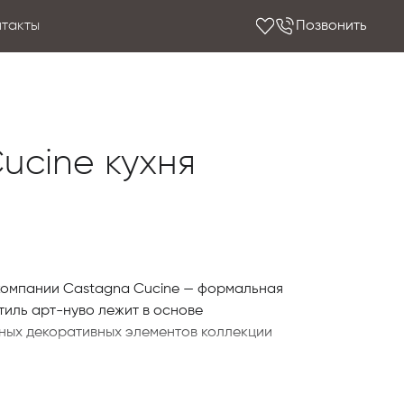
нтакты
Позвонить
ucine кухня
 компании Castagna Cucine — формальная
Стиль арт-нуво лежит в основе
ных декоративных элементов коллекции
верей: одной, классической, отличающейся