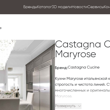
Бренды
Каталог
3D модели
Новости
Сервисы
Ко
e
Castagna C
Maryrose
Бренд:
Castagna Cucine
Кухни Maryrose итальянской
строгость и чистота линий. 
многочисленных и оригиналь
Maryrose.
Развернуть
Сочетание различных форм д