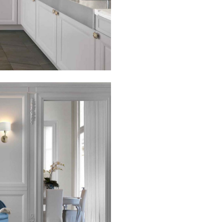
создаёте поистине престижн
стилем и комфортом.
Создавайте элитный интерьер
Чтобы купить итальянскую ме
изучайте наш интернет-ката
качественными фото, сравни
заказ.
По вопросам приобретения э
Центр итальянской мебели A