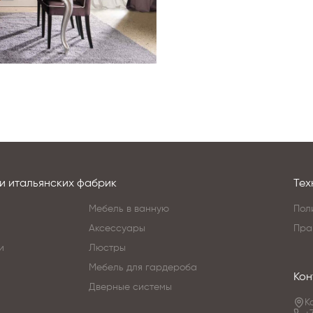
и итальянских фабрик
Тех
Мебель в ванную
Пол
Аксессуары
Пра
и
Люстры
Мебель для гардероба
Кон
Дверные системы
К