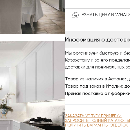
широкой рамой и рустованно
узкой рамкой в сочетании с 
УЗНАТЬ ЦЕНУ В WHAT
орехового дерева, придаёт к
уверенность, характерные дл
Информация о доставк
Интерьер всех помещений от
занимает все помещения дом
Мы организуем быструю и бе
Казахстану и за его предела
Коллекция создаёт уникальн
доставки для премиальных за
профессиональному подходу
создавать мебель по индиви
Товар из наличия в Астане:
д
подчёркнута и обогащена со
Товар под заказ в Италии:
до
обработанным орехом.
Прямая поставка от фабрик
Оптический стиль обивки соз
формами Maryrose.
ЗАКАЗАТЬ УСЛУГУ ПРИМЕРКИ
ЗАПРОСИТЬ ПОЛНЫЙ КАТАЛОГ Б
Отдавая предпочтение мебел
ПОЛУЧИТЬ ВАРИАНТЫ ОТДЕЛОК