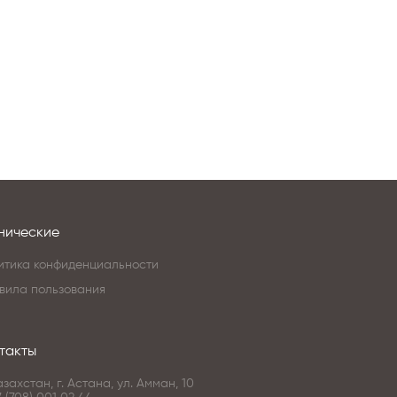
нические
итика конфиденциальности
вила пользования
такты
азахстан, г. Астана, ул. Амман, 10