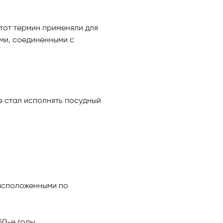
этот термин применяли для
ми, соединенными с
ке стал исполнять посудный
расположенными по
б0-е годы.