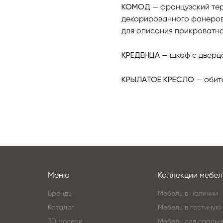
КОМОД
— французский тер
декорированного фанеровк
для описания прикроватно
КРЕДЕНЦА
— шкаф с дверца
КРЫЛАТОЕ КРЕСЛО
— обит
Меню
Коллекции мебел
Бренды
Мебель в наличии
Каталог
Мебель в гостиную
3D модели
Мебель для спальн