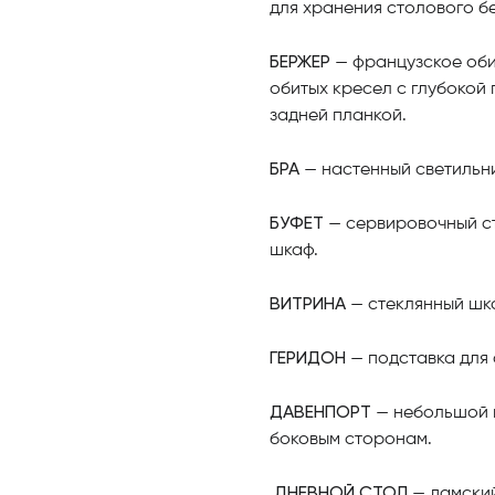
для хранения столового бе
БЕРЖЕР
— французское обит
обитых кресел с глубокой
задней планкой.
БРА
— настенный светильни
БУФЕТ
— сервировочный сто
шкаф.
ВИТРИНА
— стеклянный шк
ГЕРИДОН
— подставка для 
ДАВЕНПОРТ
— небольшой п
боковым сторонам.
ДНЕВНОЙ СТОЛ
— дамский