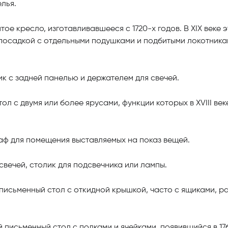
лья.
ое кресло, изготавливавшееся с 1720-х годов. В XIX веке 
 посадкой с отдельными подушками и подбитыми локотника
к с задней панелью и держателем для свечей.
л с двумя или более ярусами, функции которых в XVIII ве
аф для помещения выставляемых на показ вещей.
свечей, столик для подсвечника или лампы.
исьменный стол с откидной крышкой, часто с ящиками, 
 письменный стол с полками и ячейками, появившийся в 17