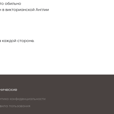
то обильно
 в викторианской Англии
а каждой стороне.
нические
итика конфиденциальности
вила пользования