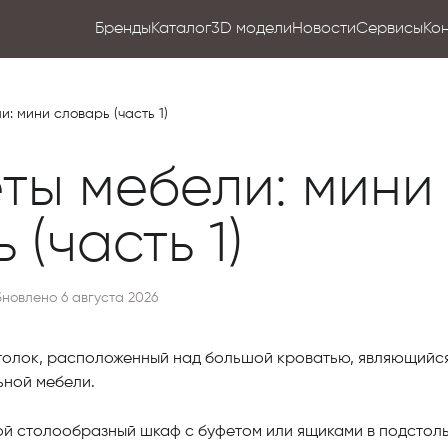
Бренды
Каталог
3D модели
Новости
Сервисы
Ко
: мини словарь (часть 1)
ты мебели: мини
 (часть 1)
новлено 6 августа 2026
толок, расположенный над большой кроватью, являющийс
ьной мебели.
й столообразный шкаф с буфетом или ящиками в подстоль