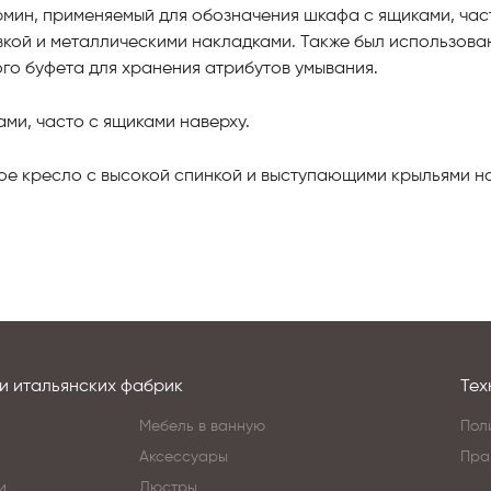
мин, применяемый для обозначения шкафа с ящиками, час
ой и металлическими накладками. Также был использован
го буфета для хранения атрибутов умывания.
ми, часто с ящиками наверху.
ое кресло с высокой спинкой и выступающими крыльями н
и итальянских фабрик
Тех
Мебель в ванную
Пол
Аксессуары
Пра
и
Люстры