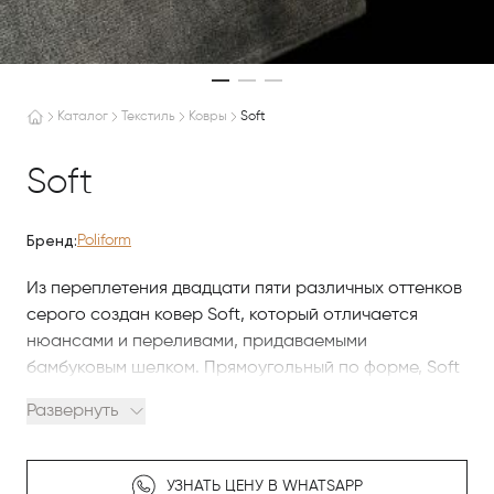
Каталог
Текстиль
Ковры
Soft
Soft
Бренд:
Poliform
Из переплетения двадцати пяти различных оттенков
серого создан ковер Soft, который отличается
нюансами и переливами, придаваемыми
бамбуковым шелком. Прямоугольный по форме, Soft
— это мягкий и изысканный ковер.
Развернуть
УЗНАТЬ ЦЕНУ В WHATSAPP