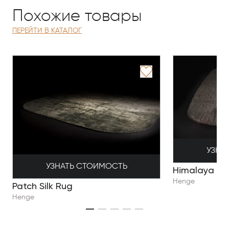
Похожие товары
ПЕРЕЙТИ В КАТАЛОГ
УЗНА
УЗНАТЬ СТОИМОСТЬ
Himalaya
Henge
Patch Silk Rug
Henge