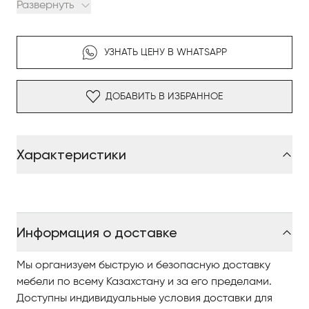
Развернуть
горизонтальном ткацком станке по старинной
традиционной технике ручного ткачества. Идеально
дополняя мебель Poliform, ковер Shindo доступен в
УЗНАТЬ ЦЕНУ В WHATSAPP
сером, натуральном и селадоновом цветах:
оттенки, соответствующие последним
дизайнерским решениям из каталога Poliform.
ДОБАВИТЬ В ИЗБРАННОЕ
Характеристики
Информация о доставке
Мы организуем быструю и безопасную доставку
мебели по всему Казахстану и за его пределами.
Доступны индивидуальные условия доставки для