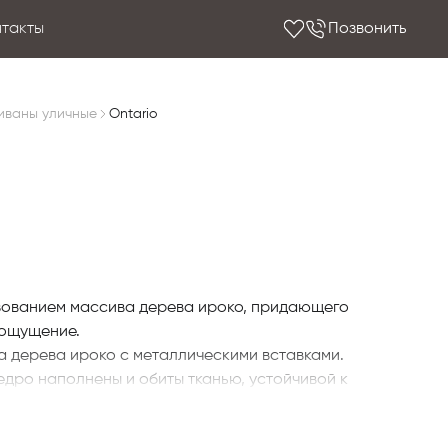
нтакты
Позвонить
иваны уличные
Ontario
зованием массива дерева ироко, придающего
ощущение.​
а дерева ироко с металлическими вставками.
дро наполнены и обиты тканью, устойчивой к
ния на улице.​