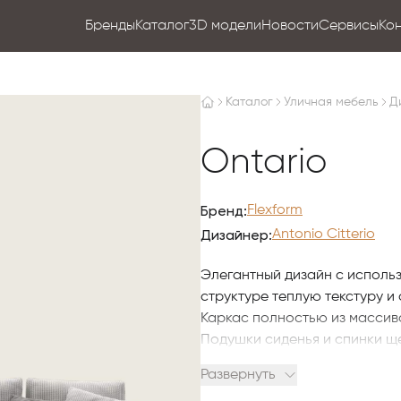
Бренды
Каталог
3D модели
Новости
Сервисы
Ко
Каталог
Уличная мебель
Д
Ontario
Бренд:
Flexform
Дизайнер:
Antonio Citterio
Элегантный дизайн с исполь
структуре теплую текстуру и 
Каркас полностью из массив
Подушки сиденья и спинки ще
внешним условиям.​
Развернуть
Предназначен для использова