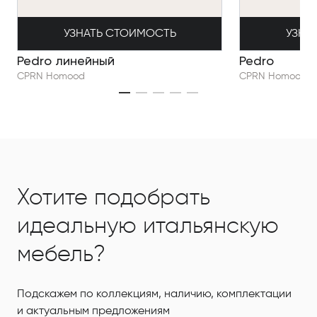
УЗНАТЬ СТОИМОСТЬ
УЗНА
Pedro линейный
Pedro
CPRN Homood
CPRN Homood
Хотите подобрать
идеальную итальянскую
мебель?
Подскажем по коллекциям, наличию, комплектации
и актуальным предложениям