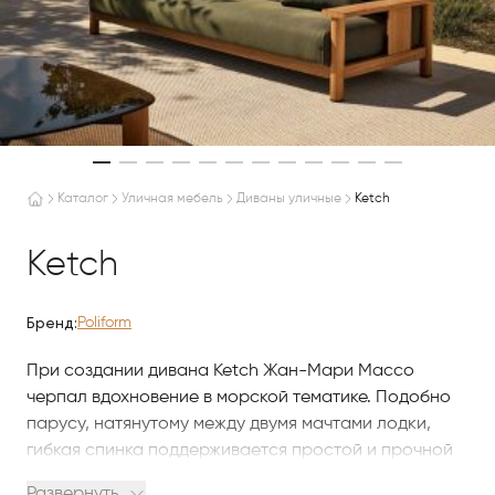
Каталог
Уличная мебель
Диваны уличные
Ketch
Ketch
Бренд:
Poliform
При создании дивана Ketch Жан-Мари Массо
черпал вдохновение в морской тематике. Подобно
парусу, натянутому между двумя мачтами лодки,
гибкая спинка поддерживается простой и прочной
конструкцией из массива, очень износостойкой
Развернуть