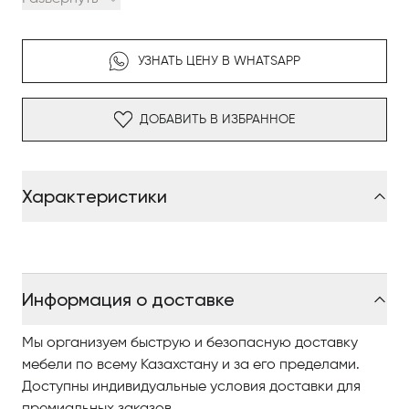
древесины, обработанной гидромаслами, которые
сохраняют ее красоту на протяжении многих лет.
Наполнитель, изготовленный из материалов и
УЗНАТЬ ЦЕНУ В WHATSAPP
тканей, специально предназначенных для
использования на открытом воздухе, отличается
щедростью и комфортом.
ДОБАВИТЬ В ИЗБРАННОЕ
Характеристики
Информация о доставке
Мы организуем быструю и безопасную доставку
мебели по всему Казахстану и за его пределами.
Доступны индивидуальные условия доставки для