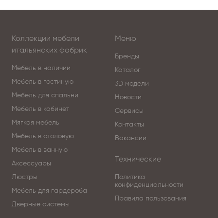
Коллекции мебели
Меню
итальянских фабрик
Бренды
Мебель в наличии
Каталог
Мебель в гостиную
3D модели
Мебель для спальни
Новости
Мебель в кабинет
Сервисы
Мягкая мебель
Контакты
Мебель в столовую
Вакансии
Мебель в ванную
Технические
Аксессуары
Люстры
Политика
конфиденциальности
Мебель для гардероба
Правила пользования
Дверные системы