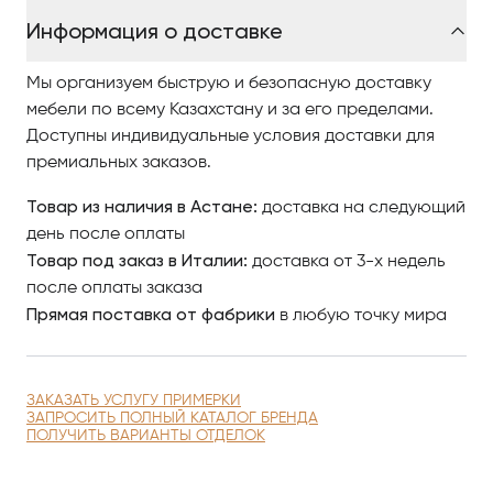
Чтобы купить итальянскую мебель и светильники в
Информация о доставке
Астане компании Rugiano, изучайте наш интернет-
каталог, где разнообразные модели представлены
Мы организуем быструю и безопасную доставку
качественными фото, сравнивайте понравившиеся
мебели по всему Казахстану и за его пределами.
модели и оформляйте заказ.
Доступны индивидуальные условия доставки для
По вопросам приобретения элитной мебели и
премиальных заказов.
светильников в Астане обращайтесь в Antonovych
Home.
Товар из наличия в Астане:
доставка на следующий
день после оплаты
Товар под заказ в Италии:
доставка от 3-х недель
после оплаты заказа
Прямая поставка от фабрики
в любую точку мира
ЗАКАЗАТЬ УСЛУГУ ПРИМЕРКИ
ЗАПРОСИТЬ ПОЛНЫЙ КАТАЛОГ БРЕНДА
ПОЛУЧИТЬ ВАРИАНТЫ ОТДЕЛОК