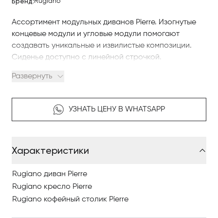
Бренд:
Rugiano
Ассортимент модульных диванов Pierre. Изогнутые
концевые модули и угловые модули помогают
создавать уникальные и извилистые композиции.
Сиденье доступно с линейной строчкой.
Утонченный дизайн, поиск и использование
Развернуть
гармоничных сочетаний в сочетании с
высококачественными материалами создают
неповторимый стиль. Стиль, элегантность и
УЗНАТЬ ЦЕНУ В WHATSAPP
безупречное мастерство — выигрышное сочетание,
которое сделало Rugiano всемирно известным и
востребованным брендом.
Характеристики
Эстетическая и стилистическая преемственность
между интерьером и экстерьером, проектирование
жилых помещений на свежем воздухе без видимых
Rugiano диван Pierre
границ и их интерпретация с индивидуальностью,
Rugiano кресло Pierre
элегантностью и интернациональным стилем.
Rugiano кофейный столик Pierre
О мебели Rugiano