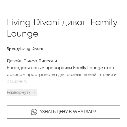
Living Divani диван Family
Lounge
Бренд:
Living Divani
Дизайн Пьеро Лиссони
Благодаря новым пропорциям Family Lounge стал
оазисом пространства для размышлений, чтения и
общения.
Чтобы купить итальянскую мебель в Астане
Развернуть
компании Living Divani, изучайте наш интернет-
каталог, где разнообразные модели представлены
качественными фото, сравнивайте понравившиеся
УЗНАТЬ ЦЕНУ В WHATSAPP
модели и оформляйте заказ.
По вопросам приобретения элитной мебели и