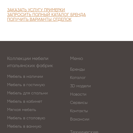
ЗАКАЗАТЬ УСЛУГУ ПРИМЕРКИ
ЗАПРОСИТЬ ПОЛНЫЙ КАТАЛОГ БРЕНДА
ПОЛУЧИТЬ ВАРИАНТЫ ОТДЕЛОК
Коллекции мебели
Меню
итальянских фабрик
Бренды
Мебель в наличии
Каталог
Мебель в гостиную
3D модели
Мебель для спальни
Новости
Мебель в кабинет
Сервисы
Мягкая мебель
Контакты
Мебель в столовую
Вакансии
Мебель в ванную
Технические