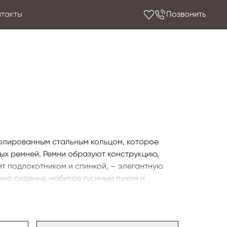
нтакты
Позвонить
олированным стальным кольцом, которое
ых ремней. Ремни образуют конструкцию,
т подлокотником и спинкой, – элегантную
но сиденье, набитое гусиным пухом и
ух также используется для подушек спинки,
ми и прямоугольными подушками. Все
ей Pelle Frau®. Каркас сиденья изготовлен из