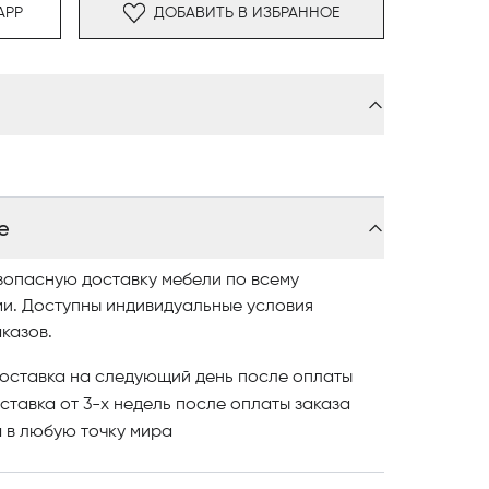
етт» оснащен восемью односторонними
APP
ДОБАВИТЬ В ИЗБРАННОЕ
ащать диван на 360°.
е
зопасную доставку мебели по всему
ми. Доступны индивидуальные условия
казов.
оставка на следующий день после оплаты
ставка от 3-х недель после оплаты заказа
и
в любую точку мира