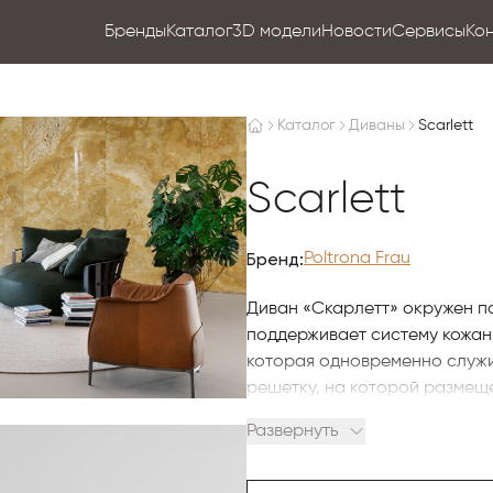
Бренды
Каталог
3D модели
Новости
Сервисы
Ко
Каталог
Диваны
Scarlett
Scarlett
Бренд:
Poltrona Frau
Диван «Скарлетт» окружен п
поддерживает систему кожан
которая одновременно служи
решетку, на которой размеще
пенополиуретаном. Гусиный п
Развернуть
которые украшены квадратны
подушки обиты тканью или кож