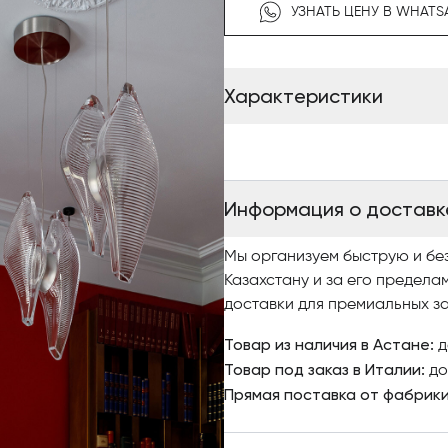
пенополиуретана. Для украш
УЗНАТЬ ЦЕНУ В WHATS
GranTorino HB оснащен точн
гусиного пуха. Обивка сочет
Re-Saddle, Saddle Extra или Pe
Характеристики
боковин, а также съемная тк
Версия из седельной кожи д
чистым срезом отделана вру
Информация о доставк
Мы организуем быструю и бе
Казахстану и за его предела
доставки для премиальных за
Товар из наличия в Астане:
д
Товар под заказ в Италии:
до
Прямая поставка от фабрик