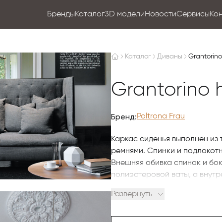
Бренды
Каталог
3D модели
Новости
Сервисы
Ко
Каталог
Диваны
Grantorin
Grantorino 
Бренд:
Poltrona Frau
Каркас сиденья выполнен из 
ремнями. Спинки и подлокотн
Внешняя обивка спинок и бо
полиэстеровой ваты, а внутр
покрытой мягкой тканевой п
Развернуть
выполненным вручную контра
гусиного пуха и полиэстеров