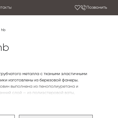
нтакты
Позвонить
o hb
hb
трубчатого металла с ткаными эластичными
ики изготовлены из березовой фанеры.
ковин выполнена из пенополиуретана и
енний слой — из полиэстеровой ваты,
ростежкой с крестообразным швом,
стной нитью. Подушка сиденья выполнена из
ой ваты со стабилизирующей вставкой из