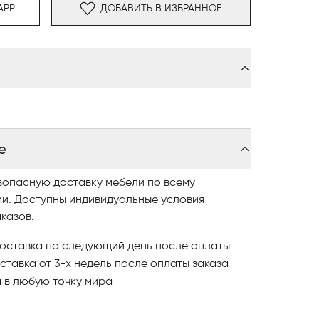
ения спинки каждый диван и кресло
APP
ДОБАВИТЬ В ИЗБРАННОЕ
ым количеством свободных подушек из
ает кожу или седельную кожу с тканью: кожа
®
lle Frau
для вертикальных панелей спинки и
ань для основания, подушек и простежки.
ополнена рельефной строчкой, а шкура с
чную.
е
зопасную доставку мебели по всему
ми. Доступны индивидуальные условия
казов.
оставка на следующий день после оплаты
ставка от 3-х недель после оплаты заказа
и
в любую точку мира