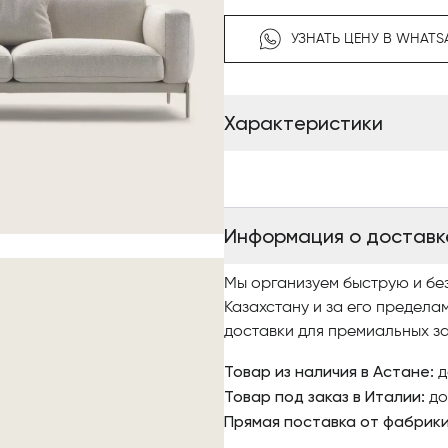
обтянутого защитной тканью,
конструкции.
УЗНАТЬ ЦЕНУ В WHATS
Сиденье
Подушки сиденья наполнены 
этикетка Assopiuma) с центр
Характеристики
дифференцированной плотнос
поддержки.
Спинка и подлокотники
Из металла, с наполнителем 
Дополнительные подушки спи
Информация о доставк
обеспечивают ещё больший 
Ножки
Мы организуем быструю и бе
Выполнены из литого под да
Казахстану и за его предела
Доступные варианты отделки
доставки для премиальных за
– Сатинированная
– Хром
Товар из наличия в Астане:
д
– Чёрный хром
Товар под заказ в Италии:
до
– Воронёная
Прямая поставка от фабрик
– Глянцевый антрацит