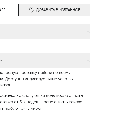
 обеспечивает прочность и долговечность
APP
ДОБАВИТЬ В ИЗБРАННОЕ
стерилизованным гусиным пухом (золотая
альной вставкой из пенополиуретана
ти — для идеального баланса мягкости и
из полиуретана и слоями гусиного пуха.
нки также доступны по запросу и
е
комфорт.
зопасную доставку мебели по всему
влением алюминия.
ми. Доступны индивидуальные условия
:
казов.
оставка на следующий день после оплаты
ставка от 3-х недель после оплаты заказа
и
в любую точку мира