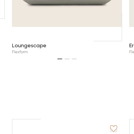
Loungescape
E
Flexform
Fl