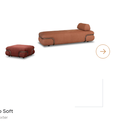
Ortigia
Baxter
o Soft
xter