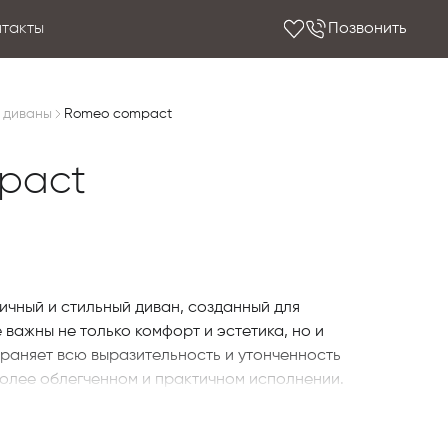
нтакты
Позвонить
 диваны
Romeo compact
pact
чный и стильный диван, созданный для
 важны не только комфорт и эстетика, но и
храняет всю выразительность и утонченность
более облегченном и практичном исполнении.
егрированным матрасом из пенополиуретана,