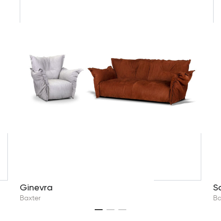
Ginevra
S
Baxter
Ba