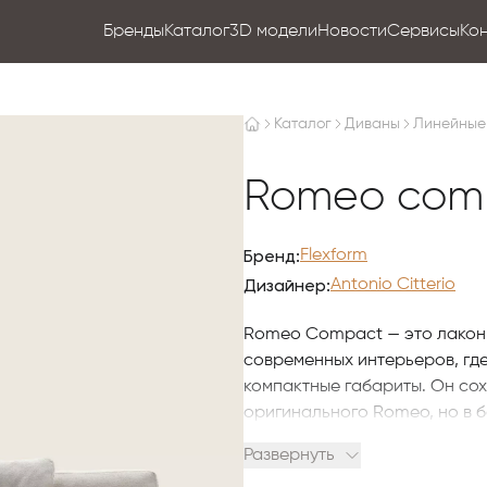
Бренды
Каталог
3D модели
Новости
Сервисы
Ко
Каталог
Диваны
Линейные
Romeo com
Бренд:
Flexform
Дизайнер:
Antonio Citterio
Romeo Compact — это лакони
современных интерьеров, где
компактные габариты. Он со
оригинального Romeo, но в 
Каркас
Развернуть
Металлическая основа с инт