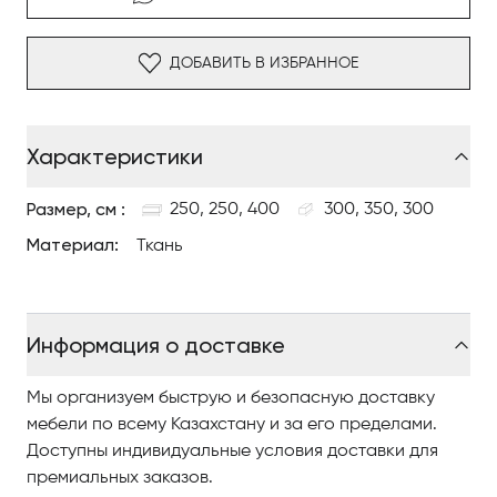
Особенности:
ДОБАВИТЬ В ИЗБРАННОЕ
Доступен в трёх цветовых вариантах: Milk, Stone и
Anthracite.
Характеристики
Вдохновлён декоративными барельефами
доколумбовой архитектуры.
Размер, см :
250, 250, 400
300, 350, 300
Изготавливается на заказ; возможны
Материал:
Ткань
индивидуальные размеры по запросу.
Информация о доставке
Мы организуем быструю и безопасную доставку
мебели по всему Казахстану и за его пределами.
Доступны индивидуальные условия доставки для
премиальных заказов.