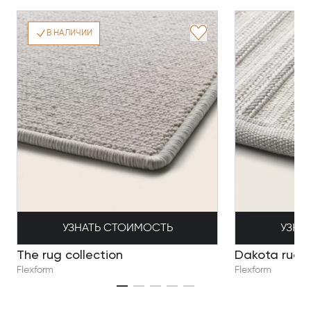
В НАЛИЧИИ
УЗНАТЬ СТОИМОСТЬ
УЗНА
The rug collection
Dakota rug c
Flexform
Flexform