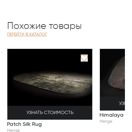
Похожие товары
ПЕРЕЙТИ В КАТАЛОГ
УЗНА
УЗНАТЬ СТОИМОСТЬ
Himalaya
Henge
Patch Silk Rug
Henge