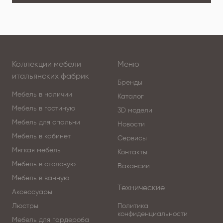
Коллекции мебели
Меню
итальянских фабрик
Бренды
Мебель в наличии
Каталог
Мебель в гостиную
3D модели
Мебель для спальни
Новости
Мебель в кабинет
Сервисы
Мягкая мебель
Контакты
Мебель в столовую
Вакансии
Мебель в ванную
Технические
Аксессуары
Люстры
Политика
конфиденциальности
Мебель для гардероба