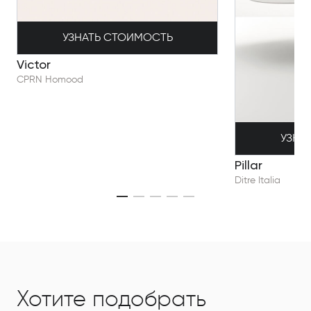
УЗНАТЬ СТОИМОСТЬ
Victor
CPRN Homood
УЗНА
Pillar
Ditre Italia
Хотите подобрать