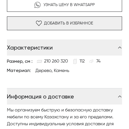
УЗНАТЬ ЦЕНУ В WHATSAPP
Каменные варианты: лавовый камень, порфир,
кардозо, бёла арджентата.
ДОБАВИТЬ В ИЗБРАННОЕ
Ножки: Литой алюминий с отделкой в цвете
матового титана 710 и термопластичными
наконечниками.
Характеристики
Особенности:
Размер, см :
210 260 320
112
74
Дизайн стола Desco Outdoor отражает итальянские
Материал:
традиции гостеприимства, сочетая прочность,
Дерево, Камень
функциональность и элегантность.
Конструкция из массива ироко обеспечивает
Информация о доставке
устойчивость к атмосферным воздействиям, а
алюминиевые наконечники на ножках добавляют
изысканный акцент.
Мы организуем быструю и безопасную доставку
мебели по всему Казахстану и за его пределами.
Рекомендуется использовать защитный чехол при
Доступны индивидуальные условия доставки для
длительном неиспользовании для сохранения