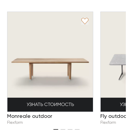
УЗНАТЬ СТОИМОСТЬ
УЗНА
Monreale outdoor
Fly outdoor
Flexform
Flexform