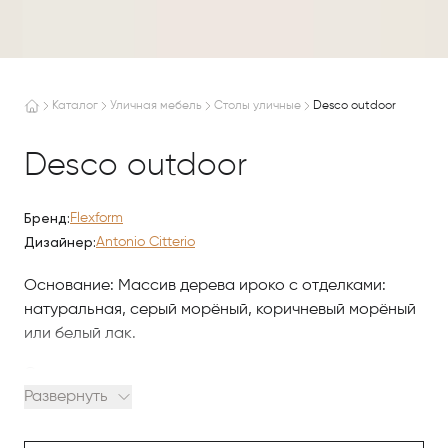
Каталог
Уличная мебель
Столы уличные
Desco outdoor
Desco outdoor
Бренд:
Flexform
Дизайнер:
Antonio Citterio
Основание: Массив дерева ироко с отделками:
натуральная, серый морёный, коричневый морёный
или белый лак.
Столешница:
Развернуть
Деревянные планки из ироко с соответствующей
отделкой.