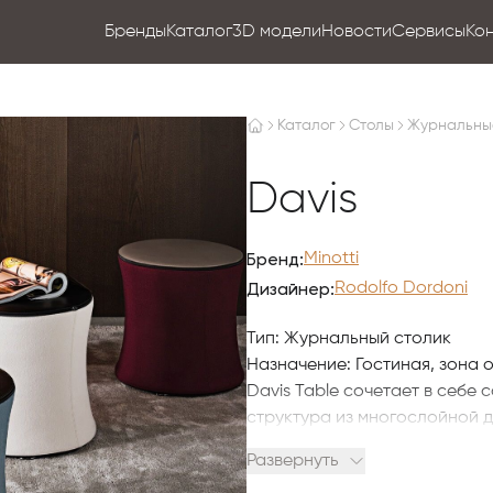
Бренды
Каталог
3D модели
Новости
Сервисы
Ко
Каталог
Столы
Журнальны
Davis
Бренд:
Minotti
Дизайнер:
Rodolfo Dordoni
Тип: Журнальный столик
Назначение: Гостиная, зона 
Davis Table сочетает в себе
структура из многослойной 
плотности обеспечивает про
Развернуть
Каркас: Многослойная древе