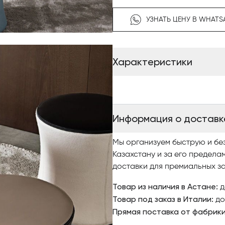
плотности
Обивка: Съемные тканевые и
УЗНАТЬ ЦЕНУ В WHATS
Ножки: Металлические ножки 
Характеристики
Информация о доставк
Мы организуем быструю и бе
Казахстану и за его предела
доставки для премиальных за
Товар из наличия в Астане:
д
Товар под заказ в Италии:
до
Прямая поставка от фабрик