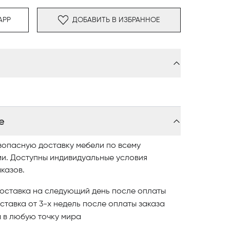
ли кожаные чехлы
APP
ДОБАВИТЬ В ИЗБРАННОЕ
Ø 70 мм с глянцевой отделкой Black-Nickel
е
зопасную доставку мебели по всему
ми. Доступны индивидуальные условия
казов.
оставка на следующий день после оплаты
ставка от 3-х недель после оплаты заказа
и
в любую точку мира