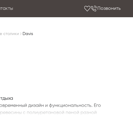
нтакты
Позвонить
е столики
Davis
отдыха
 современный дизайн и функциональность. Его
древесины с полиуретановой пеной разной
чность и комфорт.
сина с полиуретановой пеной разной