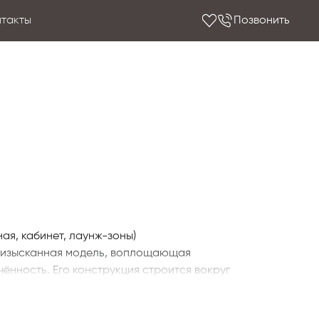
нтакты
Позвонить
ая, кабинет, лаунж-зоны)
и изысканная модель, воплощающая
ённость. Его конструкция строится вокруг
ными изгибами и чёткой геометрией. Тонкая
 мягкое внутреннее сиденье и спинку,