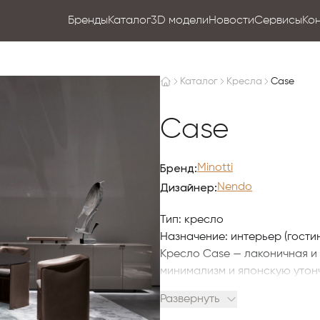
Бренды
Каталог
3D модели
Новости
Сервисы
Ко
Каталог
Кресла
Case
Case
Бренд:
Minotti
Дизайнер:
Nendo
Тип: кресло
Назначение: интерьер (гостин
Кресло Case — лаконичная 
минимализм и японскую утонч
деревянной «коробки» с плав
Развернуть
внешняя оболочка охватывает