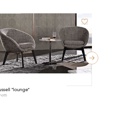
Amélie
Minotti
ussell "lounge"
notti