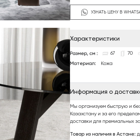
создавая визуальный эффект 
Компактный размер кресла д
УЗНАТЬ ЦЕНУ В WHATS
интерьеров, так и для общес
Каркас — гнутоклеёная фане
варианты: эбеновое дерево, 
Характеристики
Обивка — ткань или кожа, по
Сиденье и спинка — многосл
Размер, см :
67
70
Основание — скрытые опоры 
Материал:
Кожа
Информация о доставк
Мы организуем быструю и бе
Казахстану и за его предела
доставки для премиальных за
Товар из наличия в Астане:
д