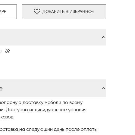
уюта, скрытого в строгой архитектуре.
елает его подходящим как для частных
APP
ДОБАВИТЬ В ИЗБРАННОЕ
твенных пространств.
ра, облицованная шпоном (доступны
дуб Moka, палисандр)
лностью съёмная
ойный пенополиуретан с разной плотностью
69
с пластиковыми вставками
е
зопасную доставку мебели по всему
ми. Доступны индивидуальные условия
казов.
оставка на следующий день после оплаты