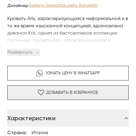
Дизайнер:
Stefano Spessotto
Lorella Agnoletto
Кровать Aris, характеризующаяся неформальной и в
то же время изысканной концепцией, вдохновлена
диваном Kris, одним из бестселлеров коллекции
гостинных. Кровать Kris, характеризующаяся
округлыми профилями и тонкой толщиной изголовья
Развернуть
и каркаса, особенно подходит для молодой и
динамичной аудитории и для спальных зон с
неоднородными стилями.
УЗНАТЬ ЦЕНУ В WHATSAPP
Дизайн: Stefano Spessotto, Lorella Agnoletto. Модель
доступна для подбора отделок, материалов и
ДОБАВИТЬ В ИЗБРАННОЕ
конфигураций под задачи проекта Antonovych
Home.
Характеристики
Страна:
Италия