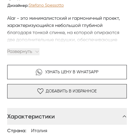
Дизайнер:
Stefano Spessotto
Alar - это минималистский и гармоничный проект,
характеризующийся небольшой глубиной
благодаря тонкой спинке, на которой опираются
две дополнительные подушки, обеспечивающие
максимальное удобство. Кровать дополнена
Развернуть
видимыми ножками тонкой цилиндрической формы ,
являющимися частью дизайна конструкции. Кровать
Alar может быть выбрана в двух вариантах высоты
УЗНАТЬ ЦЕНУ В WHATSAPP
каркаса, для подчеркивания её прочности или
лёгкости.
ДОБАВИТЬ В ИЗБРАННОЕ
Дизайн: Stefano Spessotto. Модель доступна для
подбора отделок, материалов и конфигураций под
задачи проекта Antonovych Home.
Характеристики
Страна:
Италия