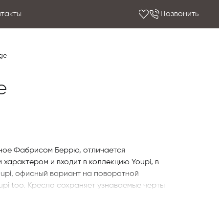
нтакты
Позвонить
nge
e
нное Фабрисом Беррю, отличается
характером и входит в коллекцию Youpi, в
oupi, офисный вариант на поворотной
upi too. Кресло сохраняет узнаваемые черты
а, широкое комфортное сиденье и основание в
создающее ощущение уюта и обволакивающей