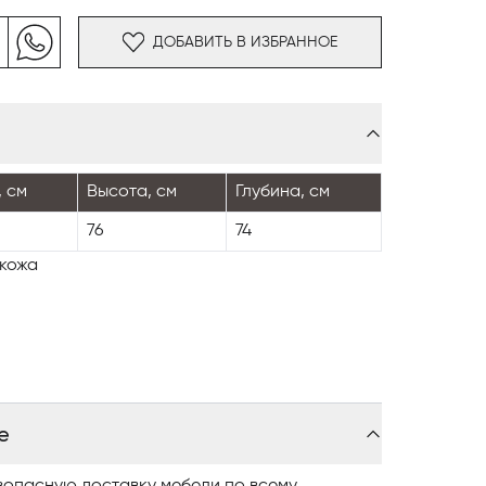
ироком ассортименте обивок — от ткани и
яет адаптировать её к самым разным
ДОБАВИТЬ В ИЗБРАННОЕ
оротное основание усиливает
елая его идеальным выбором как для
для общественных пространств — лаунжей,
 см
Высота, см
Глубина, см
76
74
окожа
е