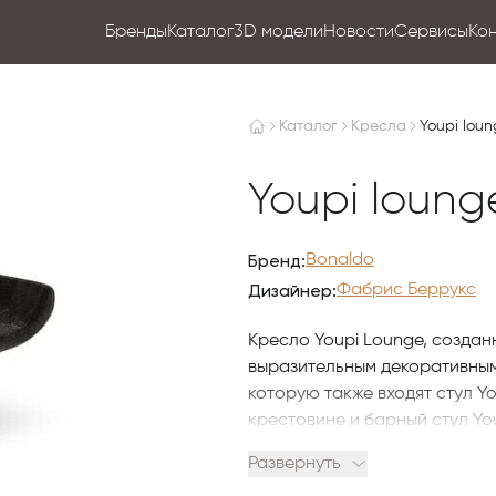
Бренды
Каталог
3D модели
Новости
Сервисы
Ко
Каталог
Кресла
Youpi lou
Youpi loung
Бренд:
Bonaldo
Дизайнер:
Фабрис Беррукс
Кресло Youpi Lounge, созда
выразительным декоративным 
которую также входят стул Y
крестовине и барный стул Yo
всей линейки: круглая спинк
Развернуть
форме усечённого конуса, 