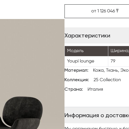
формы. Модель доступна в ш
кожи до экокожи, что позвол
от 1 126 046 ₸
интерьерным решениям. Пов
функциональность кресла, д
домашних зон отдыха, так и 
Характеристики
отелей и зон ожидания.
Модель
Ширина,
Youpi lounge
79
Материал:
Кожа, Ткань, Эк
Коллекция:
25 Collection
Страна:
Италия
Информация о доставк