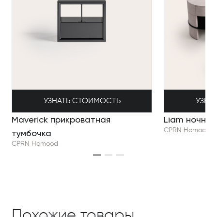
УЗНАТЬ СТОИМОСТЬ
УЗНА
Maverick прикроватная
Liam ночной
CPRN Homood
тумбочка
CPRN Homood
Похожие товары