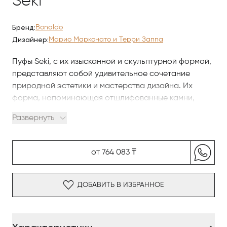
Seki
Бренд:
Bonaldo
Дизайнер:
Марио Марконато и Терри Заппа
Пуфы Seki, с их изысканной и скульптурной формой,
представляют собой удивительное сочетание
природной эстетики и мастерства дизайна. Их
форма, напоминающая отшлифованные камни,
создаёт эффект текучести, как будто они были
Развернуть
обработаны временем, водой и ветром. Силуэт
пуфов меняется в зависимости от угла обзора, что
придаёт им динамичность и уникальность. Обивка
от 764 083 ₸
пуфов разделена на две части, создавая эффект
«прибоя» на нижней части и контрастируя с
верхней, которая имитирует текстуру и формы
ДОБАВИТЬ В ИЗБРАННОЕ
камня. Они доступны в двух размерах и могут быть
обиты тканью или кожей, с возможностью выбора
варианта с комбинированной обивкой из двух