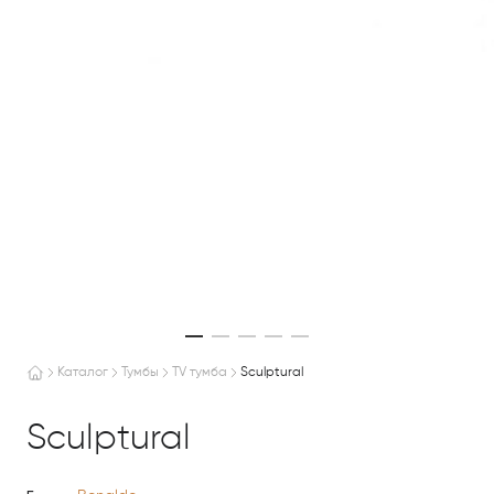
Каталог
Тумбы
TV тумба
Sculptural
Sculptural