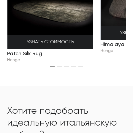
УЗНА
УЗНАТЬ СТОИМОСТЬ
Himalaya
Henge
Patch Silk Rug
Henge
Хотите подобрать
идеальную итальянскую