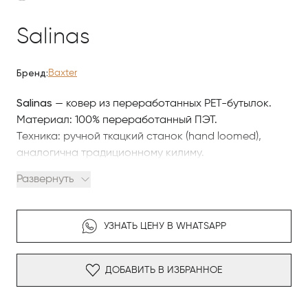
Salinas
Бренд:
Baxter
Salinas
— ковер из переработанных PET-бутылок.
Материал: 100% переработанный ПЭТ.
Техника: ручной ткацкий станок (hand loomed),
аналогична традиционному килиму.
Высокая устойчивость к УФ и износу. Допустимы
Развернуть
вариации цвета — это часть ремесленного
процесса.
УЗНАТЬ ЦЕНУ В WHATSAPP
ДОБАВИТЬ В ИЗБРАННОЕ