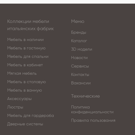
Коллекции мебели
Меню
итальянских фабрик
Бренды
Мебель в наличии
Каталог
Мебель в гостиную
3D модели
Мебель для спальни
Новости
Мебель в кабинет
Сервисы
Мягкая мебель
Контакты
Мебель в столовую
Вакансии
Мебель в ванную
Технические
Аксессуары
Люстры
Политика
конфиденциальности
Мебель для гардероба
Правила пользования
Дверные системы