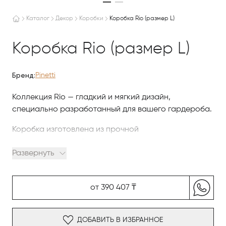
Каталог
Декор
Коробки
Коробка Rio (размер L)
Коробка Rio (размер L)
Бренд:
Pinetti
Коллекция Rio — гладкий и мягкий дизайн,
специально разработанный для вашего гардероба.
Коробка изготовлена из прочной
регенерированной кожи и оснащена двумя
Развернуть
удобными отверстиями-ручками по коротким
сторонам. Доступна в двух размерах и выполнена в
классической палитре нейтральных оттенков.
от 390 407 ₸
ДОБАВИТЬ В ИЗБРАННОЕ