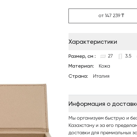
Сочетайте с другими офисны
украшения рабочего простр
от 147 239 ₸
Характеристики
Размер, см :
27
3.5
Материал:
Кожа
Страна:
Италия
Информация о доставк
Мы организуем быструю и бе
Казахстану и за его предела
доставки для премиальных за