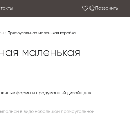
нтакты
Позвонить
ры
Прямоугольная маленькая коробка
ная маленькая
ничные формы и продуманный дизайн для
ыполнен в виде небольшой прямоугольной
й телячьей кожей с деликатной тоном в тон