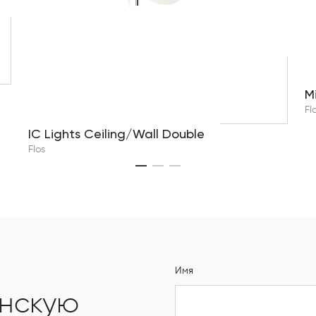
M
Fl
IC Lights Ceiling/Wall Double
Flos
Имя
янскую