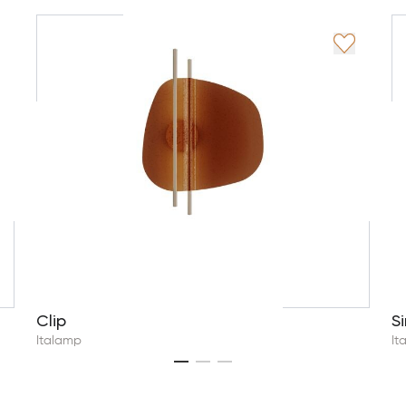
Clip
S
Italamp
It