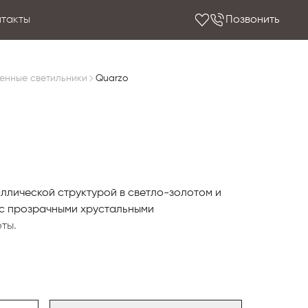
нтакты
Позвонить
енные светильники
Quarzo
ллической структурой в светло-золотом и
с прозрачными хрустальными
ты.