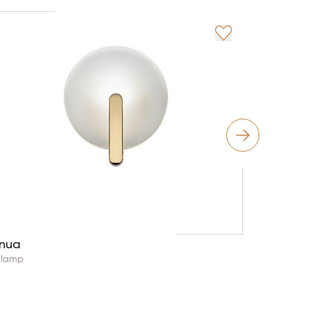
Regolo
Italamp
inua
alamp