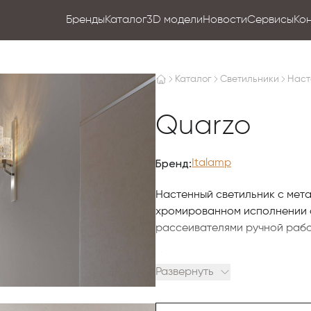
Бренды
Каталог
3D модели
Новости
Сервисы
Ко
Каталог
Светильники
Наст
Quarzo
Бренд:
Italamp
Настенный светильник с мета
хромированном исполнении 
рассеивателями ручной рабо
Источник света
Развернуть
Светодиодный модуль: 13 Вт
Люмен: 1200
CRI: >80