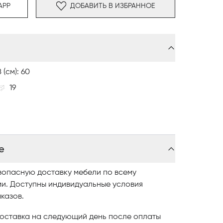
APP
ДОБАВИТЬ В ИЗБРАННОЕ
 К
росу: 2700 К
В (см): 60
19
е
зопасную доставку мебели по всему
ми. Доступны индивидуальные условия
казов.
оставка на следующий день после оплаты