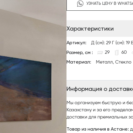
УЗНАТЬ ЦЕНУ В WHATS
Цветовая температура: 3000
Цветовая температура по зап
Характеристики
Артикул:
Д (см): 29 Г (см): 19 
Размер, см :
29
60
Материал:
Металл, Стекло
Информация о доставк
Мы организуем быструю и бе
Казахстану и за его предела
доставки для премиальных за
Товар из наличия в Астане:
д