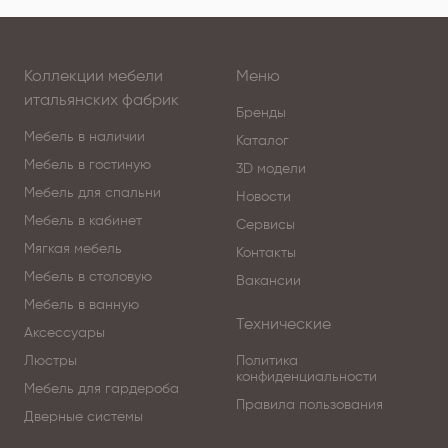
Коллекции мебели
Меню
итальянских фабрик
Бренды
Мебель в наличии
Каталог
Мебель в гостиную
3D модели
Мебель для спальни
Новости
Мебель в кабинет
Сервисы
Мягкая мебель
Контакты
Мебель в столовую
Вакансии
Мебель в ванную
Технические
Аксессуары
Люстры
Политика
конфиденциальности
Мебель для гардероба
Правила пользования
Дверные системы