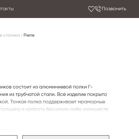
нтакты
Позвонить
е столики
Pierre
ликов состоит из алюминиевой полки Г-
ия из трубчатой ​​стали. Всё изделие покрыто
кой. Тонкая полка поддерживает мраморные
толщину и красоту без каких-либо излишеств.
дчёркивает эстетические характеристики
Calacatta
Arabescato Venato
Столешницы
и
лянцевом вариантах и ​​изготовлены из