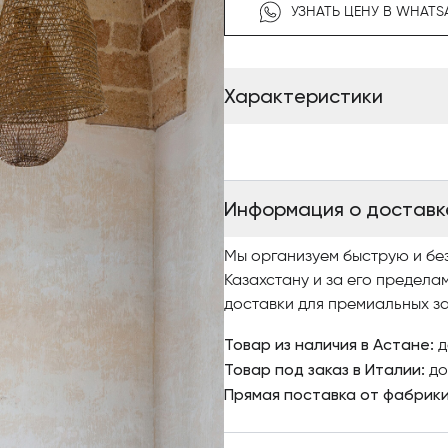
УЗНАТЬ ЦЕНУ В WHATS
цельного слэба, что позволя
текстуры. Приставные столи
натуральную отделку. Плита
эффектом, который достигает
Характеристики
нескольких плиток разной ш
минималистичном
Благодаря
приставные столики Pierre и
пространства, от классичес
Информация о доставк
домашние гостиные и общес
Мы организуем быструю и бе
Казахстану и за его предела
доставки для премиальных за
Товар из наличия в Астане:
д
Товар под заказ в Италии:
до
Прямая поставка от фабрик