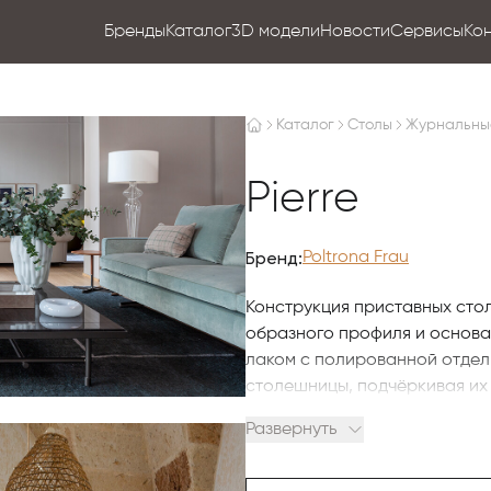
Бренды
Каталог
3D модели
Новости
Сервисы
Ко
Каталог
Столы
Журнальны
Pierre
Бренд:
Poltrona Frau
Конструкция приставных сто
образного профиля и основан
лаком с полированной отдел
столешницы, подчёркивая их 
Развернуть
Мастерство изготовления по
различных видов мрамора. 
доступны в глянцевом и полуг