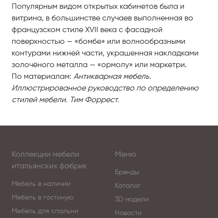
Популярным видом открытых кабинетов была и
витрина, в большинстве случаев выполненная во
французском стиле XVII века с фасадной
поверхностью — «бомбе» или волнообразными
контурами нижней части, украшенная накладками
золочёного металла — «ормолу» или маркетри.
По материалам:
Антикварная мебель.
Иллюстрированное руководство по определению
стилей мебели. Тим Форрест.
Коллекции мебели
Меню
итальянских фабрик
Бренды
Мебель в наличии
Каталог
Мебель в гостиную
3D модели
Мебель для спальни
Новости