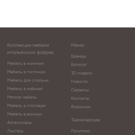
Коллекции мебели
Меню
итальянских фабрик
Бренды
Мебель в наличии
Каталог
Мебель в гостиную
3D модели
Мебель для спальни
Новости
Мебель в кабинет
Сервисы
Мягкая мебель
Контакты
Мебель в столовую
Вакансии
Мебель в ванную
Технические
Аксессуары
Люстры
Политика