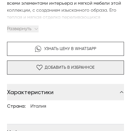
всеми элементами интерьера и мягкой мебели этой
коллекции, с созданием изысканного образа. Его
теплая и мягкая отделка переливающихся
перламутровых и светло-коричневых оттенков
Развернуть
гармонично сочетается с материалами и отделками
этой серии.
УЗНАТЬ ЦЕНУ В WHATSAPP
Дизайн: Ditre Italia. Модель доступна для подбора
отделок, материалов и конфигураций под задачи
проекта Antonovych Home.
ДОБАВИТЬ В ИЗБРАННОЕ
Характеристики
Страна:
Италия