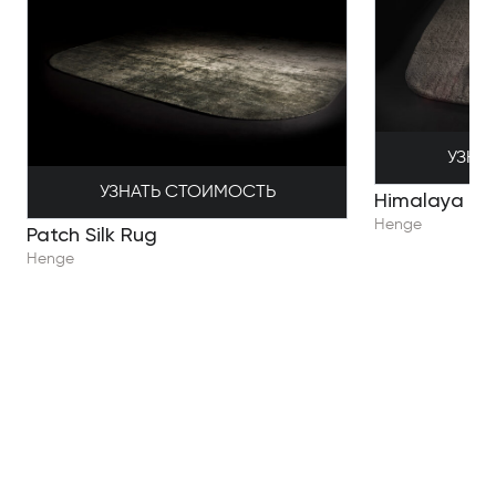
УЗНА
УЗНАТЬ СТОИМОСТЬ
Himalaya
Henge
Patch Silk Rug
Henge