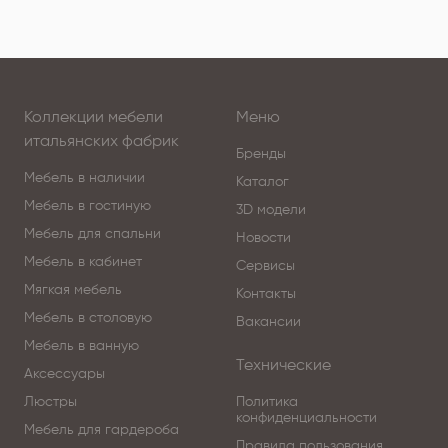
Коллекции мебели
Меню
итальянских фабрик
Бренды
Мебель в наличии
Каталог
Мебель в гостиную
3D модели
Мебель для спальни
Новости
Мебель в кабинет
Сервисы
Мягкая мебель
Контакты
Мебель в столовую
Вакансии
Мебель в ванную
Технические
Аксессуары
Люстры
Политика
конфиденциальности
Мебель для гардероба
Правила пользования