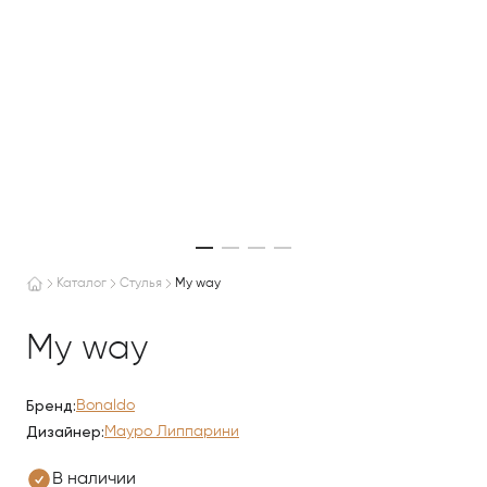
Каталог
Стулья
My way
My way
Бренд:
Bonaldo
Дизайнер:
Мауро Липпарини
В наличии