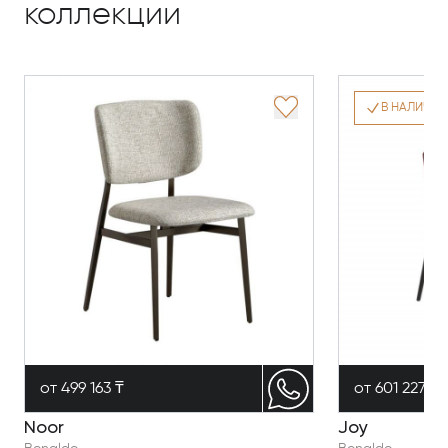
коллекции
В НАЛИЧИИ
от 499 163 ₸
от 601 227 ₸
Noor
Joy