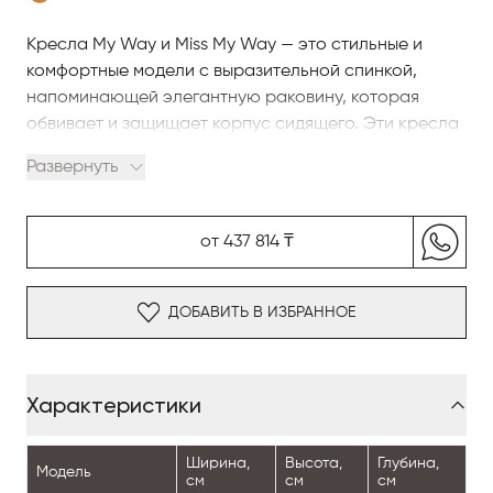
Кресла My Way и Miss My Way — это стильные и
комфортные модели с выразительной спинкой,
напоминающей элегантную раковину, которая
обвивает и защищает корпус сидящего. Эти кресла
идеально сочетают элегантность и уют,
Развернуть
обеспечивая отличную поддержку и комфорт.
Благодаря широкому выбору отделок, материалов,
цветов и возможностям комбинирования обивки и
от 437 814 ₸
би-покрытия, кресла My Way могут быть
адаптированы под любые интерьеры, создавая
гармоничное взаимодействие с окружающим
ДОБАВИТЬ В ИЗБРАННОЕ
пространством.
Характеристики
Ширина,
Высота,
Глубина,
Модель
см
см
см