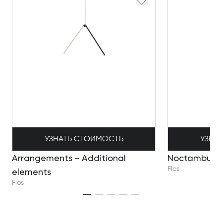
УЗНАТЬ СТОИМОСТЬ
УЗНА
Arrangements - Additional
Noctambule 
Flos
elements
Flos