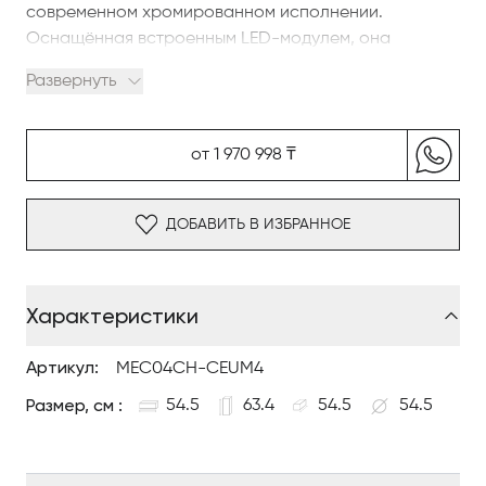
современном хромированном исполнении.
Оснащённая встроенным LED-модулем, она
создаёт завораживающий эффект выдувного
Развернуть
горячего стекла во включённом состоянии и
зеркальную поверхность — в выключенном.
от 1 970 998 ₸
Изготовленная в Германии с применением
высокотехнологичного производства, люстра
вызывает ассоциации с расплавленным стеклом и
ДОБАВИТЬ В ИЗБРАННОЕ
идеально подходит для небольших пространств.
Характеристики
Артикул:
MEC04CH-CEUM4
Размер, см :
54.5
63.4
54.5
54.5