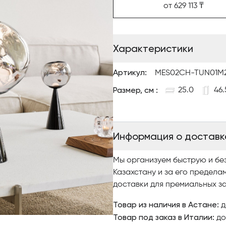
от 629 113 ₸
Произведён в Германии, он 
стеклом или тающим леднико
Характеристики
Артикул:
MES02CH-TUN01M
Размер, см :
25.0
46.
Информация о доставк
Мы организуем быструю и бе
Казахстану и за его предела
доставки для премиальных за
Товар из наличия в Астане:
д
Товар под заказ в Италии:
до