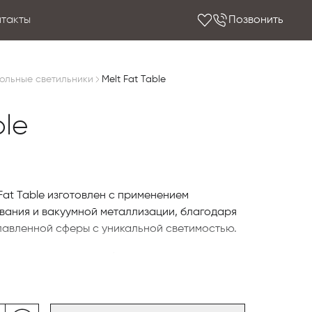
нтакты
Позвонить
ольные светильники
Melt Fat Table
ble
Fat Table изготовлен с применением
вания и вакуумной металлизации, благодаря
лавленной сферы с уникальной светимостью.
дулем: светящаяся сфера установлена на
включении даёт эффект выдувного горячего
стоянии превращается в зеркальную