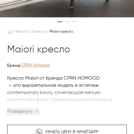
Каталог
Кресла
Maiori кресло
Maiori кресло
Бренд:
CPRN Homood
Кресло Maiori от бренда CPRN HOMOOD
— это выразительная модель в эстетике
contemporary luxury, сочетающая мягкую
архитектуру форм, премиальные материалы и
характерное для итальянского дизайна внимание к
Развернуть
деталям. Кресло создано как акцентный предмет
интерьера, объединяющий комфорт, ремесленное
мастерство и современную геометрию.
УЗНАТЬ ЦЕНУ В WHATSAPP