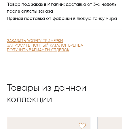
Товар под заказ в Италии:
доставка от 3-х недель
спокойствия, комфорта и визуальной гармонии.
после оплаты заказа
Технические характеристики модели Maiori
Прямая поставка от фабрики
в любую точку мира
Armchair:
— размеры: 72,7 × 71 × 72 h см;
— деревянная структура;
ЗАКАЗАТЬ УСЛУГУ ПРИМЕРКИ
— upholstered-обивка тканью и натуральной кожей;
ЗАПРОСИТЬ ПОЛНЫЙ КАТАЛОГ БРЕНДА
ПОЛУЧИТЬ ВАРИАНТЫ ОТДЕЛОК
— интегрированные подлокотники с кожаными
вставками;
— коллекция: Shapes;
— производство: Made in Italy.
Кресло Maiori органично вписывается в интерьеры
Товары из данной
гостиных, lounge-зон, private office и luxury
коллекции
hospitality пространств. Модель отражает
философию CPRN HOMOOD — гармоничное
сочетание современной итальянской эстетики,
высококачественных материалов и ручного
ремесленного производства. Возможность