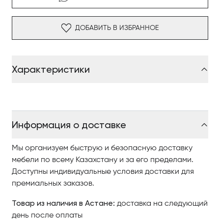
Конструкция модели выполнена на прочной
деревянной основе с мягкой upholstered-отделкой
ДОБАВИТЬ В ИЗБРАННОЕ
тканью и натуральной кожей. Скругленные линии
спинки и подлокотников формируют уютный
обволакивающий силуэт, а плавные переходы
Характеристики
между элементами создают ощущение визуальной
легкости. Особое внимание уделено сочетанию
материалов: дерево, кожа и текстиль образуют
сбалансированную композицию с выразительным
тактильным эффектом.
Информация о доставке
В отделке используются премиальные ткани
сложных фактур, натуральная кожа и древесина
Мы организуем быструю и безопасную доставку
высокого качества, включая варианты с отделкой из
мебели по всему Казахстану и за его пределами.
черненого ясеня. Кожаные вставки на
Доступны индивидуальные условия доставки для
подлокотниках подчеркивают архитектурный
премиальных заказов.
характер модели и добавляют креслу графичности.
Товар из наличия в Астане:
доставка на следующий
Дизайн коллекции Shapes строится на мягких
день после оплаты
формах и округлых линиях, создающих атмосферу