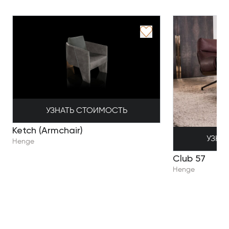
УЗНАТЬ СТОИМОСТЬ
Ketch (Armchair)
УЗНА
Henge
Club 57
Henge