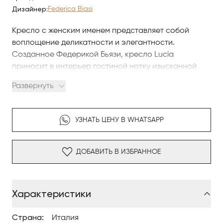
Дизайнер:
Federica Biasi
Кресло с женским именем представляет собой
воплощение деликатности и элегантности.
Созданное Федерикой Бьязи, кресло Lucia
приносит в интерьер гостиной нотку изысканной
утонченности благодаря гармонии изгибов и
Развернуть
тщательно продуманным деталям, таким как
изящные ножки. Обивка предлагается как в
однотонном, так и в двухцветном варианте, а также
УЗНАТЬ ЦЕНУ В WHATSAPP
в сочетании ткани и кожи.
Дизайн: Federica Biasi. Модель доступна для
ДОБАВИТЬ В ИЗБРАННОЕ
подбора отделок, материалов и конфигураций под
задачи проекта Antonovych Home.
Характеристики
Страна:
Италия