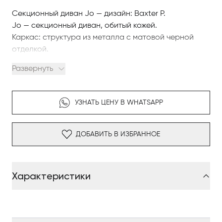
Секционный диван Jo — дизайн: Baxter P.
Jo — секционный диван, обитый кожей.
Каркас: структура из металла с матовой черной
отделкой.
Наполнение: полиуретановая пена с различной
Развернуть
плотностью и покрытие из стиренизированного
гусиного пуха.
Весной: пружинная система с переплетенными
УЗНАТЬ ЦЕНУ В WHATSAPP
эластичными ремнями, покрытыми резиной.
Подушки: подушки сиденья и подлокотников с
наполнителем из стиренизированного гусиного
ДОБАВИТЬ В ИЗБРАННОЕ
пуха и вставкой из полиуретановой пены с
различной плотностью. Подушка спинки с
наполнителем из полиуретановой пены с различной
Характеристики
плотностью и покрытием из акрилового волокна.
Подушка для головы, подвешенная в акриловом
волокне.
Ножки: ножки из сатинированной латуни, покрытые