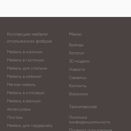
Коллекции мебели
Меню
итальянских фабрик
Бренды
Мебель в наличии
Каталог
Мебель в гостиную
3D модели
Мебель для спальни
Новости
Мебель в кабинет
Сервисы
Мягкая мебель
Контакты
Мебель в столовую
Вакансии
Мебель в ванную
Технические
Аксессуары
Люстры
Политика
конфиденциальности
Мебель для гардероба
Правила пользования