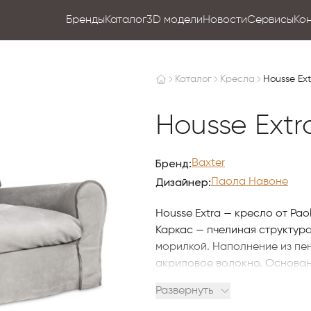
Бренды
Каталог
3D модели
Новости
Сервисы
Ко
Каталог
Кресла
Housse Ext
Housse Extr
Бренд:
Baxter
Дизайнер:
Паола Навоне
Housse Extra — кресло от Pao
Каркас — пчелиная структура 
морилкой. Наполнение из пе
акриловое волокно. Основан
поясничной поддержки — из м
Развернуть
Обивка из мягкой кожи с чётк