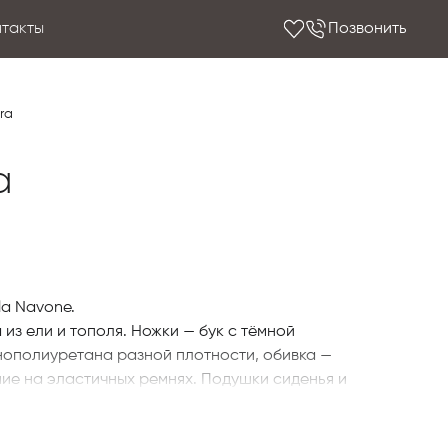
нтакты
Позвонить
ra
a
la Navone.
из ели и тополя. Ножки — бук с тёмной
нополиуретана разной плотности, обивка —
ие на эластичных ремнях. Подушки сиденья и
атериала Memofil с чипами из вязкоэластика.
ой строчкой.