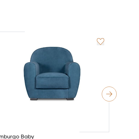
Housse
Baxter
mburgo Baby