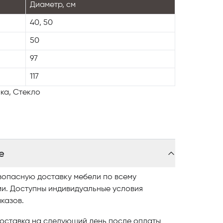
Диаметр, см
40, 50
50
97
117
ка, Стекло
е
зопасную доставку мебели по всему
ми. Доступны индивидуальные условия
казов.
оставка на следующий день после оплаты