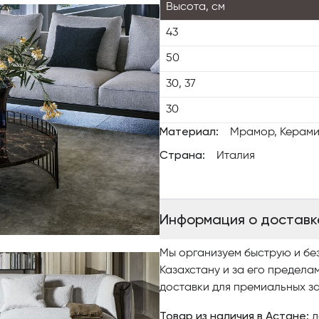
Высота, см
43
50
30, 37
30
Материал:
Мрамор, Керами
Страна:
Италия
Информация о доставк
Мы организуем быструю и бе
Казахстану и за его предела
доставки для премиальных за
Товар из наличия в Астане:
д