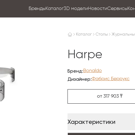
Бренды
Каталог
3D модели
Новости
Сервисы
Ко
Каталог
Столы
Журнальны
Harpe
Бренд:
Bonaldo
Дизайнер:
Фабрис Беррукс
от 317 903 ₸
Характеристики