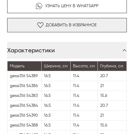
УЗНАТЬ ЦЕНУ В WHATSAPP
ДОБАВИТЬ В ИЗБРАННОЕ
Характеристики
Модель
Ширина, см
Высота, см
Глубина, см
gessi316 54389
16.5
11.4
20.7
gessi316 54386
16.5
11.4
21
gessi316 54383
16.5
11.4
15.6
gessi316 54384
16.5
11.4
20.7
gessi316 54390
16.5
11.4
21
gessi316 54388
16.5
11.4
15.6