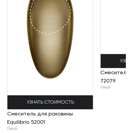
УЗНА
Смеситель д
72079
Gessi
УЗНАТЬ СТОИМОСТЬ
Смеситель для раковины
Equilibrio 52001
Gessi