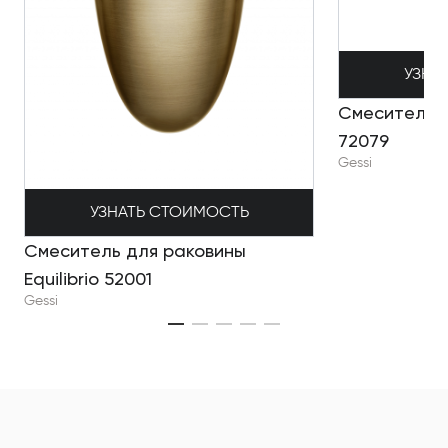
УЗНА
Смеситель д
72079
Gessi
УЗНАТЬ СТОИМОСТЬ
Смеситель для раковины
Equilibrio 52001
Gessi