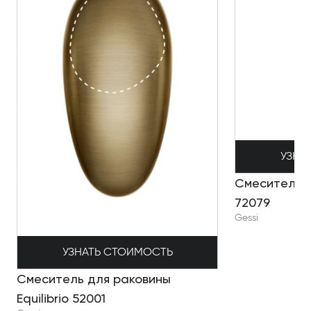
УЗНА
Смеситель д
72079
Gessi
УЗНАТЬ СТОИМОСТЬ
Смеситель для раковины
Equilibrio 52001