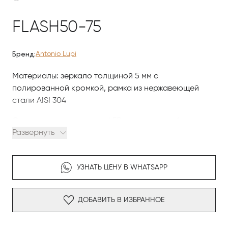
FLASH50-75
Бренд:
Antonio Lupi
Материалы: зеркало толщиной 5 мм с
полированной кромкой, рамка из нержавеющей
стали AISI 304
Освещение: встроенная LED-подсветка с белым
Развернуть
светом
Особенности: монтаж на стену, элегантный и
компактный дизайн
УЗНАТЬ ЦЕНУ В WHATSAPP
ДОБАВИТЬ В ИЗБРАННОЕ