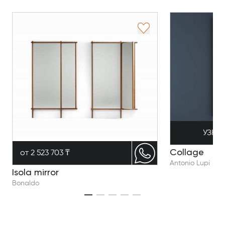
УЗНА
Collage
от 2 523 703 ₸
Antonio Lupi
Isola mirror
Bonaldo